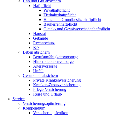
Hab und Gut absichern
Haftpflicht
Privathaftpflicht
Tierhalterhaftpflicht
Haus- und Grundbesitzerhaftpflicht
Bauherrenhaftpflicht
Öltank- und Gewässerschadenhaftpflicht
Hausrat
Gebäude
Rechtsschutz
Kfz
Leben absichern
Berufsunfähigkeitsvorsorge
Hinterbliebenenvorsorge
Altersvorsorge
Unfall
Gesundheit absichern
Private Krankenversicherung
Kranken-Zusatzversicherung
Pflege-Versicherung
Reise und Urlaub
Service
Versicherungsoptimierung
Kompendium
Versicherungslexikon