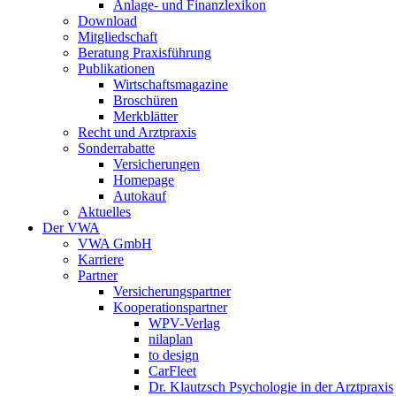
Anlage- und Finanzlexikon
Download
Mitgliedschaft
Beratung Praxisführung
Publikationen
Wirtschaftsmagazine
Broschüren
Merkblätter
Recht und Arztpraxis
Sonderrabatte
Versicherungen
Homepage
Autokauf
Aktuelles
Der VWA
VWA GmbH
Karriere
Partner
Versicherungspartner
Kooperationspartner
WPV-Verlag
nilaplan
to design
CarFleet
Dr. Klautzsch Psychologie in der Arztpraxis