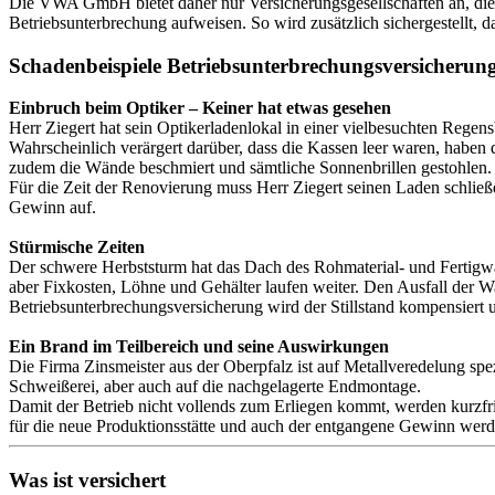
Die VWA GmbH bietet daher nur Versicherungsgesellschaften an, die s
Betriebsunterbrechung aufweisen. So wird zusätzlich sichergestellt, d
Schadenbeispiele Betriebs­unterbrechungs­versicherun
Einbruch beim Optiker – Keiner hat etwas gesehen
Herr Ziegert hat sein Optikerladenlokal in einer vielbesuchten Rege
Wahrscheinlich verärgert darüber, dass die Kassen leer waren, haben d
zudem die Wände beschmiert und sämtliche Sonnenbrillen gestohlen.
Für die Zeit der Renovierung muss Herr Ziegert seinen Laden schlie
Gewinn auf.
Stürmische Zeiten
Der schwere Herbststurm hat das Dach des Rohmaterial- und Fertigwaren
aber Fixkosten, Löhne und Gehälter laufen weiter. Den Ausfall der W
Betriebsunterbrechungsversicherung wird der Stillstand kompensiert
Ein Brand im Teilbereich und seine Auswirkungen
Die Firma Zinsmeister aus der Oberpfalz ist auf Metallveredelung sp
Schweißerei, aber auch auf die nachgelagerte Endmontage.
Damit der Betrieb nicht vollends zum Erliegen kommt, werden kurzfr
für die neue Produktionsstätte und auch der entgangene Gewinn we
Was ist versichert