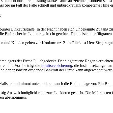
ich nicht nur durch leistungsstarke Tarife auszeichnen, sondern selbs
ass Sie im Fall der Fälle schnell und unbürokratisch kompetente Hilfe er
g
nsburger Einkaufsstraße. In der Nacht haben sich Unbekannte Zugang z
ie Einbrecher im Laden regelrecht gewütet. Die meisten der filigranen 
ßen und Kunden gehen zur Konkurrenz. Zum Glück ist Herr Ziegert gut
lagers der Firma Pill abgedeckt. Der eingetretene Regen vernichtete fe
aren und Vorräte trägt die
Inhaltsversicherung
, die Instandsetzungen 
 und der ansonsten drohende Bankrott der Firma kann abgewendet werd
ezialisiert und nimmt unter anderem auch die Endmontage vor. Ein Bran
istig Ausweichmöglichkeiten zum Lackieren gesucht. Die Mehrkosten f
rden übernommen.