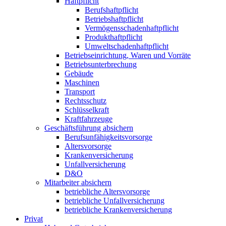
Haftpflicht
Berufshaftpflicht
Betriebshaftpflicht
Vermögensschadenhaftpflicht
Produkthaftpflicht
Umweltschadenhaftpflicht
Betriebseinrichtung, Waren und Vorräte
Betriebsunterbrechung
Gebäude
Maschinen
Transport
Rechtsschutz
Schlüsselkraft
Kraftfahrzeuge
Geschäftsführung absichern
Berufsunfähigkeitsvorsorge
Altersvorsorge
Krankenversicherung
Unfallversicherung
D&O
Mitarbeiter absichern
betriebliche Altersvorsorge
betriebliche Unfallversicherung
betriebliche Krankenversicherung
Privat