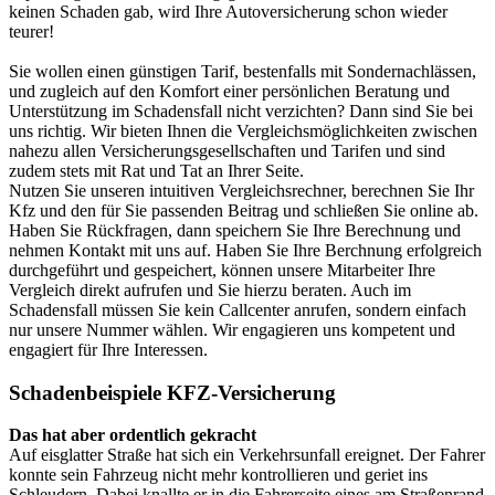
keinen Schaden gab, wird Ihre Auto­versicherung schon wieder
teurer!
Sie wollen einen günstigen Tarif, bestenfalls mit Sonder­nachlässen,
und zugleich auf den Komfort einer persönlichen Beratung und
Unterstützung im Schadensfall nicht verzichten? Dann sind Sie bei
uns richtig. Wir bieten Ihnen die Vergleichs­möglichkeiten zwischen
nahezu allen Versicherungs­gesellschaften und Tarifen und sind
zudem stets mit Rat und Tat an Ihrer Seite.
Nutzen Sie unseren intuitiven Vergleichsrechner, berechnen Sie Ihr
Kfz und den für Sie passenden Beitrag und schließen Sie online ab.
Haben Sie Rückfragen, dann speichern Sie Ihre Berechnung und
nehmen Kontakt mit uns auf. Haben Sie Ihre Berchnung erfolgreich
durchgeführt und gespeichert, können unsere Mitarbeiter Ihre
Vergleich direkt aufrufen und Sie hierzu beraten. Auch im
Schadensfall müssen Sie kein Callcenter anrufen, sondern einfach
nur unsere Nummer wählen. Wir engagieren uns kompetent und
engagiert für Ihre Interessen.
Schadenbeispiele KFZ-Versicherung
Das hat aber ordentlich gekracht
Auf eisglatter Straße hat sich ein Verkehrsunfall ereignet. Der Fahrer
konnte sein Fahrzeug nicht mehr kontrollieren und geriet ins
Schleudern. Dabei knallte er in die Fahrerseite eines am Straßenrand