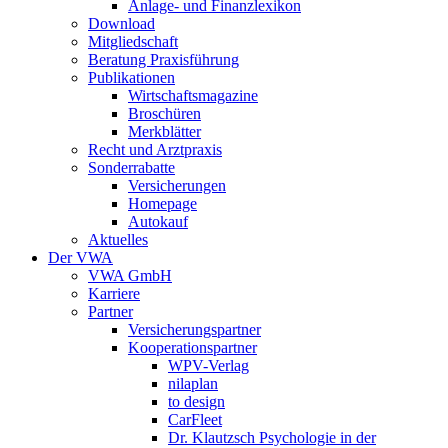
Anlage- und Finanzlexikon
Download
Mitgliedschaft
Beratung Praxisführung
Publikationen
Wirtschaftsmagazine
Broschüren
Merkblätter
Recht und Arztpraxis
Sonderrabatte
Versicherungen
Homepage
Autokauf
Aktuelles
Der VWA
VWA GmbH
Karriere
Partner
Versicherungspartner
Kooperationspartner
WPV-Verlag
nilaplan
to design
CarFleet
Dr. Klautzsch Psychologie in der