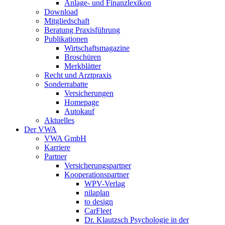
Anlage- und Finanzlexikon
Download
Mitgliedschaft
Beratung Praxisführung
Publikationen
Wirtschaftsmagazine
Broschüren
Merkblätter
Recht und Arztpraxis
Sonderrabatte
Versicherungen
Homepage
Autokauf
Aktuelles
Der VWA
VWA GmbH
Karriere
Partner
Versicherungspartner
Kooperationspartner
WPV-Verlag
nilaplan
to design
CarFleet
Dr. Klautzsch Psychologie in der