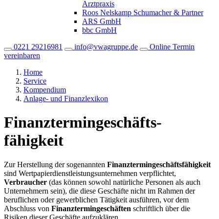
Arztpraxis
Roos Nelskamp Schumacher & Partner
ARS GmbH
bbc GmbH
0221 29216981
info@vwagruppe.de
Online Termin
vereinbaren
Home
Service
Kompendium
Anlage- und Finanzlexikon
Finanztermin­geschäfts­
fähigkeit
Zur Herstellung der sogenannten
Finanztermingeschäftsfähigkeit
sind Wertpapierdienstleistungsunternehmen verpflichtet,
Verbraucher
(das können sowohl natürliche Personen als auch
Unternehmern sein), die diese Geschäfte nicht im Rahmen der
beruflichen oder gewerblichen Tätigkeit ausführen, vor dem
Abschluss von
Finanztermingeschäften
schriftlich über die
Risiken dieser Geschäfte aufzuklären.