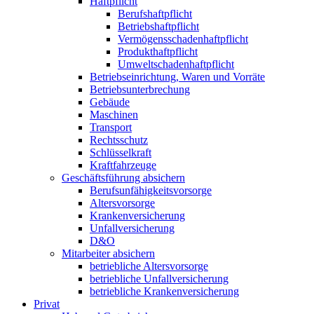
Haftpflicht
Berufshaftpflicht
Betriebshaftpflicht
Vermögensschadenhaftpflicht
Produkthaftpflicht
Umweltschadenhaftpflicht
Betriebseinrichtung, Waren und Vorräte
Betriebsunterbrechung
Gebäude
Maschinen
Transport
Rechtsschutz
Schlüsselkraft
Kraftfahrzeuge
Geschäftsführung absichern
Berufsunfähigkeitsvorsorge
Altersvorsorge
Krankenversicherung
Unfallversicherung
D&O
Mitarbeiter absichern
betriebliche Altersvorsorge
betriebliche Unfallversicherung
betriebliche Krankenversicherung
Privat