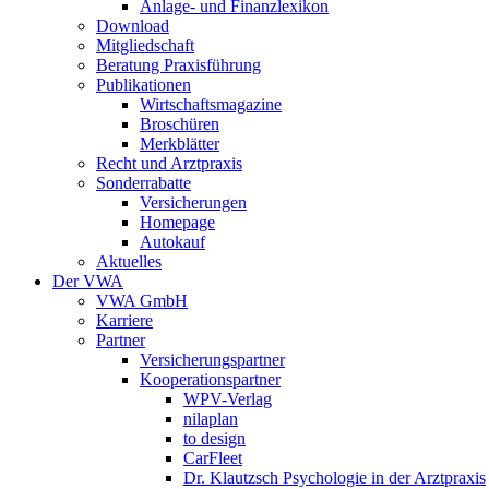
Anlage- und Finanzlexikon
Download
Mitgliedschaft
Beratung Praxisführung
Publikationen
Wirtschaftsmagazine
Broschüren
Merkblätter
Recht und Arztpraxis
Sonderrabatte
Versicherungen
Homepage
Autokauf
Aktuelles
Der VWA
VWA GmbH
Karriere
Partner
Versicherungspartner
Kooperationspartner
WPV-Verlag
nilaplan
to design
CarFleet
Dr. Klautzsch Psychologie in der Arztpraxis