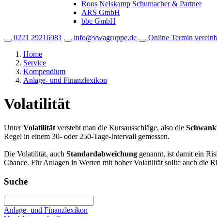
Roos Nelskamp Schumacher & Partner
ARS GmbH
bbc GmbH
0221 29216981
info@vwagruppe.de
Online Termin verein
Home
Service
Kompendium
Anlage- und Finanzlexikon
Volatilität
Unter
Volatilität
versteht man die Kursausschläge, also die
Schwanku
Regel in einem 30- oder 250-Tage-Intervall gemessen.
Die Volatilität, auch
Standardabweichung
genannt, ist damit ein Ris
Chance. Für Anlagen in Werten mit hoher Volatilität sollte auch die Ris
Suche
Anlage- und Finanzlexikon