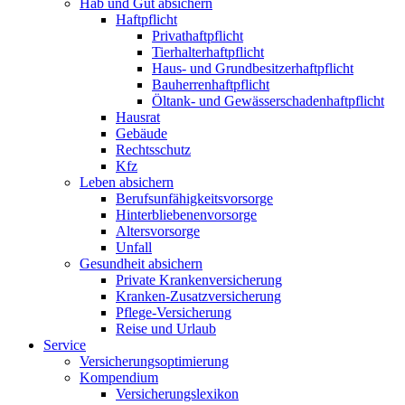
Hab und Gut absichern
Haftpflicht
Privathaftpflicht
Tierhalterhaftpflicht
Haus- und Grundbesitzerhaftpflicht
Bauherrenhaftpflicht
Öltank- und Gewässerschadenhaftpflicht
Hausrat
Gebäude
Rechtsschutz
Kfz
Leben absichern
Berufsunfähigkeitsvorsorge
Hinterbliebenenvorsorge
Altersvorsorge
Unfall
Gesundheit absichern
Private Krankenversicherung
Kranken-Zusatzversicherung
Pflege-Versicherung
Reise und Urlaub
Service
Versicherungsoptimierung
Kompendium
Versicherungslexikon