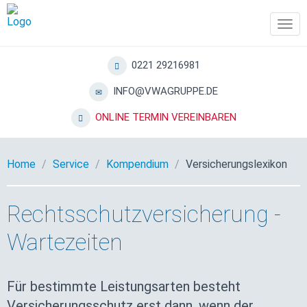
Tog
navi
0221 29216981
INFO@VWAGRUPPE.DE
ONLINE TERMIN VEREINBAREN
Home
Service
Kompendium
Versicherungslexikon
Rechtsschutzversicherung -
Wartezeiten
Für bestimmte Leistungsarten besteht
Versicherungsschutz erst dann, wenn der