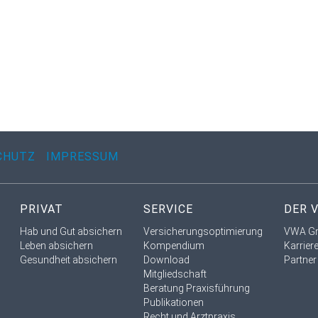
CHUTZ
IMPRESSUM
PRIVAT
SERVICE
DER 
Hab und Gut absichern
Versicherungsoptimierung
VWA G
Leben absichern
Kompendium
Karrier
Gesundheit absichern
Download
Partner
Mitgliedschaft
Beratung Praxisführung
Publikationen
Recht und Arztpraxis