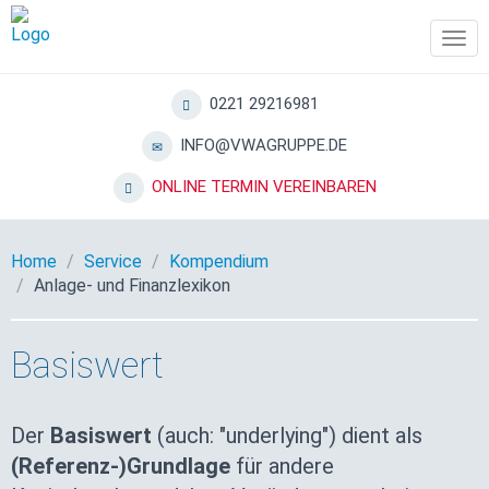
Tog
navi
0221 29216981
INFO@VWAGRUPPE.DE
ONLINE TERMIN VEREINBAREN
Home
Service
Kompendium
Anlage- und Finanzlexikon
Basiswert
Der
Basiswert
(auch: "underlying") dient als
(Referenz-)Grundlage
für andere