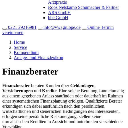
Arztpraxis
Roos Nelskamp Schumacher & Partner
ARS GmbH
bbc GmbH
0221 29216981
info@vwagruppe.de
Online Termin
vereinbaren
Home
Service
Kompendium
Anlage- und Finanzlexikon
Finanzberater
Finanzberater
beraten Kunden über
Geldanlagen
,
Versicherungen
und
Kredite
. Eine solche Beratung kann einmalig
aus einem gegebenen Anlass stattfinden oder dauerhaft im Rahmen
einer systematischen Finanzplanung erfolgen. Qualifizierte Berater
erkundigen sich dabei ausführlich nach den persönlichen,
wirtschaftlichen und steuerlichen Bedingungen des Interessenten,
erfragen seine persönliche Risikoneigung, stellen keine
unrealistischen Renditen in Aussicht und unterbreiten verschiedene
Vorschläge.