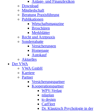
Anlage- und Finanzlexikon
Download
Mitgliedschaft
Beratung Praxisführung
Publikationen
Wirtschaftsmagazine
Broschüren
Merkblätter
Recht und Arztpraxis
Sonderrabatte
Versicherungen
Homepage
Autokauf
Aktuelles
Der VWA
VWA GmbH
Karriere
Partner
Versicherungspartner
Kooperationspartner
WPV-Verlag
nilaplan
to design
CarFleet
Dr. Klautzsch Psychologie in der