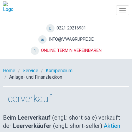
Tog
navi
0221 29216981
INFO@VWAGRUPPE.DE
ONLINE TERMIN VEREINBAREN
Home
Service
Kompendium
Anlage- und Finanzlexikon
Leerverkauf
Beim
Leerverkauf
(engl.: short sale) verkauft
der
Leerverkäufer
(engl.: short-seller)
Aktien