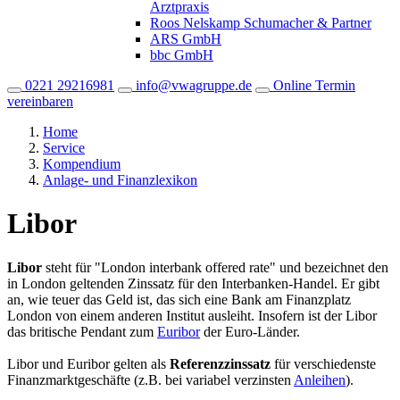
Arztpraxis
Roos Nelskamp Schumacher & Partner
ARS GmbH
bbc GmbH
0221 29216981
info@vwagruppe.de
Online Termin
vereinbaren
Home
Service
Kompendium
Anlage- und Finanzlexikon
Libor
Libor
steht für "London interbank offered rate" und bezeichnet den
in London geltenden Zinssatz für den Interbanken-Handel. Er gibt
an, wie teuer das Geld ist, das sich eine Bank am Finanzplatz
London von einem anderen Institut ausleiht. Insofern ist der Libor
das britische Pendant zum
Euribor
der Euro-Länder.
Libor und Euribor gelten als
Referenzzinssatz
für verschiedenste
Finanzmarktgeschäfte (z.B. bei variabel verzinsten
Anleihen
).