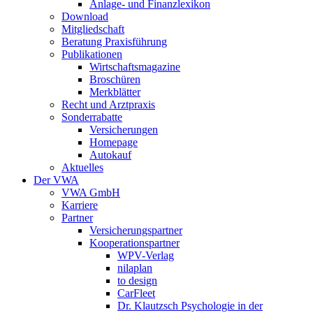
Anlage- und Finanzlexikon
Download
Mitgliedschaft
Beratung Praxisführung
Publikationen
Wirtschaftsmagazine
Broschüren
Merkblätter
Recht und Arztpraxis
Sonderrabatte
Versicherungen
Homepage
Autokauf
Aktuelles
Der VWA
VWA GmbH
Karriere
Partner
Versicherungspartner
Kooperationspartner
WPV-Verlag
nilaplan
to design
CarFleet
Dr. Klautzsch Psychologie in der