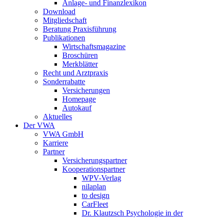
Anlage- und Finanzlexikon
Download
Mitgliedschaft
Beratung Praxisführung
Publikationen
Wirtschaftsmagazine
Broschüren
Merkblätter
Recht und Arztpraxis
Sonderrabatte
Versicherungen
Homepage
Autokauf
Aktuelles
Der VWA
VWA GmbH
Karriere
Partner
Versicherungspartner
Kooperationspartner
WPV-Verlag
nilaplan
to design
CarFleet
Dr. Klautzsch Psychologie in der