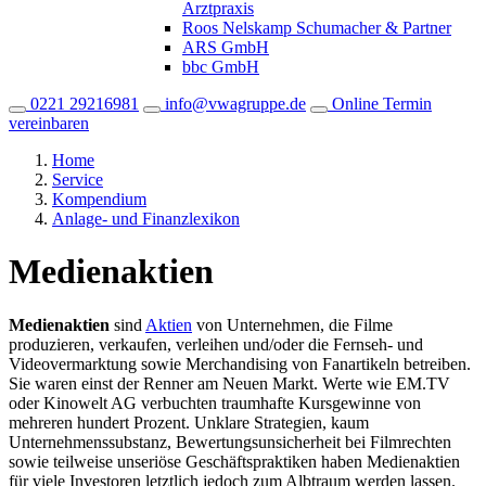
Arztpraxis
Roos Nelskamp Schumacher & Partner
ARS GmbH
bbc GmbH
0221 29216981
info@vwagruppe.de
Online Termin
vereinbaren
Home
Service
Kompendium
Anlage- und Finanzlexikon
Medienaktien
Medienaktien
sind
Aktien
von Unternehmen, die Filme
produzieren, verkaufen, verleihen und/oder die Fernseh- und
Videovermarktung sowie Merchandising von Fanartikeln betreiben.
Sie waren einst der Renner am Neuen Markt. Werte wie EM.TV
oder Kinowelt AG verbuchten traumhafte Kursgewinne von
mehreren hundert Prozent. Unklare Strategien, kaum
Unternehmenssubstanz, Bewertungsunsicherheit bei Filmrechten
sowie teilweise unseriöse Geschäftspraktiken haben Medienaktien
für viele Investoren letztlich jedoch zum Albtraum werden lassen.