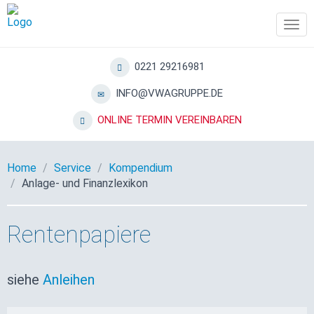
Tog
navi
0221 29216981
INFO@VWAGRUPPE.DE
ONLINE TERMIN VEREINBAREN
Home
Service
Kompendium
Anlage- und Finanzlexikon
Rentenpapiere
siehe
Anleihen