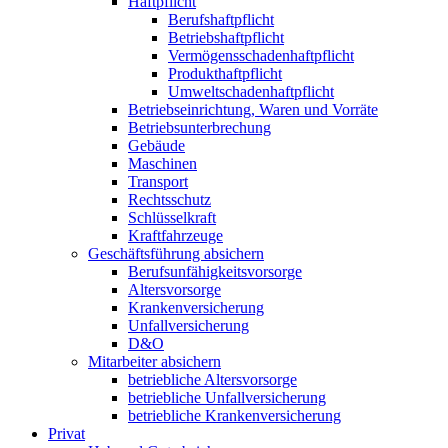
Haftpflicht
Berufshaftpflicht
Betriebshaftpflicht
Vermögensschadenhaftpflicht
Produkthaftpflicht
Umweltschadenhaftpflicht
Betriebseinrichtung, Waren und Vorräte
Betriebsunterbrechung
Gebäude
Maschinen
Transport
Rechtsschutz
Schlüsselkraft
Kraftfahrzeuge
Geschäftsführung absichern
Berufsunfähigkeitsvorsorge
Altersvorsorge
Krankenversicherung
Unfallversicherung
D&O
Mitarbeiter absichern
betriebliche Altersvorsorge
betriebliche Unfallversicherung
betriebliche Krankenversicherung
Privat