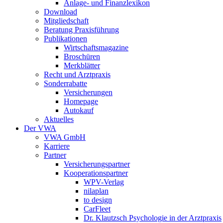
Anlage- und Finanzlexikon
Download
Mitgliedschaft
Beratung Praxisführung
Publikationen
Wirtschaftsmagazine
Broschüren
Merkblätter
Recht und Arztpraxis
Sonderrabatte
Versicherungen
Homepage
Autokauf
Aktuelles
Der VWA
VWA GmbH
Karriere
Partner
Versicherungspartner
Kooperationspartner
WPV-Verlag
nilaplan
to design
CarFleet
Dr. Klautzsch Psychologie in der Arztpraxis