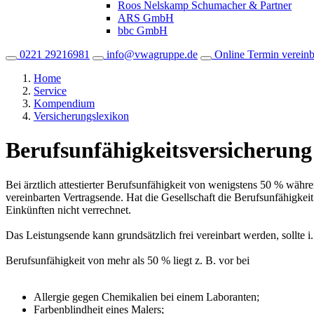
Roos Nelskamp Schumacher & Partner
ARS GmbH
bbc GmbH
0221 29216981
info@vwagruppe.de
Online Termin verein
Home
Service
Kompendium
Versicherungslexikon
Berufsunfähigkeitsversicherung
Bei ärztlich attestierter Berufsunfähigkeit von wenigstens 50 % währen
vereinbarten Vertragsende. Hat die Gesellschaft die Berufsunfähigke
Einkünften nicht verrechnet.
Das Leistungsende kann grundsätzlich frei vereinbart werden, sollte
Berufsunfähigkeit von mehr als 50 % liegt z. B. vor bei
Allergie gegen Chemikalien bei einem Laboranten;
Farbenblindheit eines Malers;