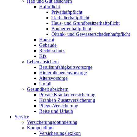
Hab und Gut absichern
Haftpflicht
Privathaftpflicht
Tierhalterhaftpflicht
Haus- und Grundbesitzerhaftpflicht
Bauherrenhaftpflicht
Öltank- und Gewässerschadenhaftpflicht
Hausrat
Gebäude
Rechtsschutz
Kfz
Leben absichern
Berufsunfähigkeitsvorsorge
Hinterbliebenenvorsorge
Altersvorsorge
Unfall
Gesundheit absichern
Private Krankenversicherung
Kranken-Zusatzversicherung
Pflege-Versicherung
Reise und Urlaub
Service
Versicherungsoptimierung
Kompendium
Versicherungslexikon