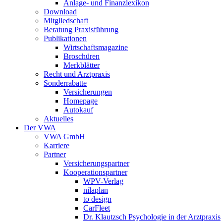
Anlage- und Finanzlexikon
Download
Mitgliedschaft
Beratung Praxisführung
Publikationen
Wirtschaftsmagazine
Broschüren
Merkblätter
Recht und Arztpraxis
Sonderrabatte
Versicherungen
Homepage
Autokauf
Aktuelles
Der VWA
VWA GmbH
Karriere
Partner
Versicherungspartner
Kooperationspartner
WPV-Verlag
nilaplan
to design
CarFleet
Dr. Klautzsch Psychologie in der Arztpraxis