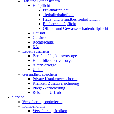
Hab und Gut absichern
Haftpflicht
Privathaftpflicht
Tierhalterhaftpflicht
Haus- und Grundbesitzerhaftpflicht
Bauherrenhaftpflicht
Öltank- und Gewässerschadenhaftpflicht
Hausrat
Gebäude
Rechtsschutz
Kfz
Leben absichern
Berufsunfähigkeitsvorsorge
Hinterbliebenenvorsorge
Altersvorsorge
Unfall
Gesundheit absichern
Private Krankenversicherung
Kranken-Zusatzversicherung
Pflege-Versicherung
Reise und Urlaub
Service
Versicherungsoptimierung
Kompendium
Versicherungslexikon