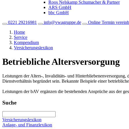
Roos Nelskamp Schumacher & Partner
ARS GmbH
bbc GmbH
0221 29216981
info@vwagruppe.de
Online Termin verein
Home
Service
Kompendium
Versicherungslexikon
Betriebliche Altersversorgung
Leistungen der Alters-, Invaliditäts- und Hinterbliebenenversorgung
Dienstverhältnis begründet sein. Bekannte Beispiele einer betrieblic
Leistungen der bAV ergänzen die bestehenden Ansprüche aus der gese
Suche
Versicherungslexikon
Anlage- und Finanzlexikon