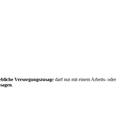
iebliche Versorgungszusag
e darf nur mit einem Arbeits- oder
usagen
.