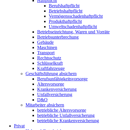
Haftpflicht
Berufshaftpflicht
Betriebshaftpflicht
Vermögensschadenhaftpflicht
Produkthaftpflicht
Umweltschadenhaftpflicht
Betriebseinrichtung, Waren und Vorräte
Betriebsunterbrechung
Gebäude
Maschinen
Transport
Rechtsschutz
Schlüsselkraft
Kraftfahrzeuge
Geschäftsführung absichern
Berufsunfähigkeitsvorsorge
Altersvorsorge
Krankenversicherung
Unfallversicherung
D&O
Mitarbeiter absichern
betriebliche Altersvorsorge
betriebliche Unfallversicherung
betriebliche Krankenversicherung
Privat