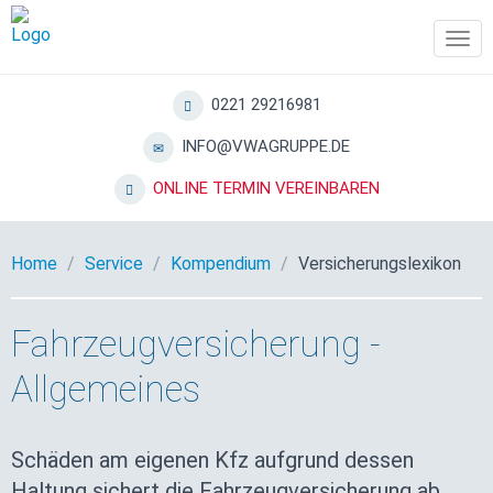
Tog
navi
0221 29216981
INFO@VWAGRUPPE.DE
ONLINE TERMIN VEREINBAREN
Home
Service
Kompendium
Versicherungslexikon
Fahrzeugversicherung -
Allgemeines
Schäden am eigenen Kfz aufgrund dessen
Haltung sichert die Fahrzeugversicherung ab.