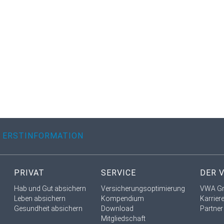
ERSTINFORMATION
PRIVAT
SERVICE
DER 
Hab und Gut absichern
Versicherungsoptimierung
VWA G
Leben absichern
Kompendium
Karrier
Gesundheit absichern
Download
Partner
Mitgliedschaft