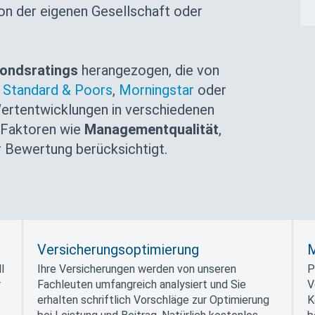
n der eigenen Gesellschaft oder
ondsratings
herangezogen, die von
e
Standard & Poors
,
Morningstar
oder
ertentwicklungen in verschiedenen
 Faktoren wie
Managementqualität
,
r Bewertung berücksichtigt.
Versicherungsoptimierung
M
l
Ihre Versicherungen werden von unseren
P
r
Fachleuten umfangreich analysiert und Sie
V
erhalten schriftlich Vorschläge zur Optimierung
K