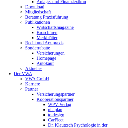
Anlage- und Finanzlexikon
Download
Mitgliedschaft
Beratung Praxisführung
Publikationen
Wirtschaftsmagazine
Broschüren
Merkblätter
Recht und Arztpraxis
Sonderrabatte
Versicherungen
Homepage
Autokauf
Aktuelles
Der VWA
VWA GmbH
Karriere
Partner
Versicherungspartner
Kooperationspartner
WPV-Verlag
nilaplan
to design
CarFleet
Dr. Klautzsch Psychologie in der