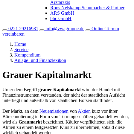
Arztpraxis
Roos Nelskamp Schumacher & Partner
ARS GmbH
bbc GmbH
0221 29216981
info@vwagruppe.de
Online Termin
vereinbaren
Home
Service
Kompendium
Anlage- und Finanzlexikon
Grauer Kapitalmarkt
Unter dem Begriff
grauer Kapitalmarkt
wird der Handel mit
Finanzinstrumenten verstanden, der nicht der staatlichen Aufsicht
unterliegt und außerhalb von staatlichen Börsen stattfindet.
Der Markt, an dem
Neuemissionen
von
Aktien
kurz vor ihrer
Börsennotierung in Form von Termingeschäften gehandelt werden,
wird als
Graumarkt
bezeichnet. Käufer verpflichteten sich, die
Aktien zu einem festgesetzten Kurs zu übernehmen, sobald diese
wirklich gehandelt werden.