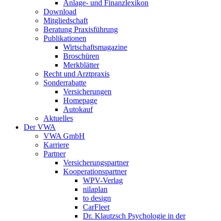
Anlage- und Finanzlexikon
Download
Mitgliedschaft
Beratung Praxisführung
Publikationen
Wirtschaftsmagazine
Broschüren
Merkblätter
Recht und Arztpraxis
Sonderrabatte
Versicherungen
Homepage
Autokauf
Aktuelles
Der VWA
VWA GmbH
Karriere
Partner
Versicherungspartner
Kooperationspartner
WPV-Verlag
nilaplan
to design
CarFleet
Dr. Klautzsch Psychologie in der