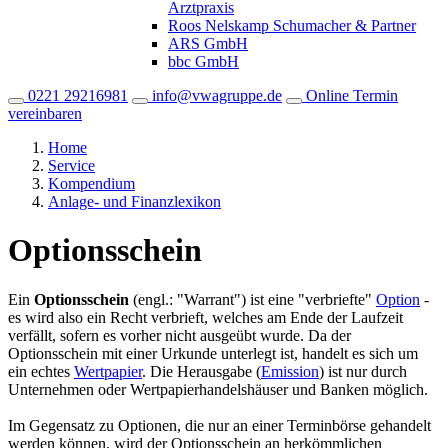
Arztpraxis
Roos Nelskamp Schumacher & Partner
ARS GmbH
bbc GmbH
0221 29216981
info@vwagruppe.de
Online Termin
vereinbaren
Home
Service
Kompendium
Anlage- und Finanzlexikon
Optionsschein
Ein
Optionsschein
(engl.: "Warrant") ist eine "verbriefte"
Option
-
es wird also ein Recht verbrieft, welches am Ende der Laufzeit
verfällt, sofern es vorher nicht ausgeübt wurde. Da der
Optionsschein mit einer Urkunde unterlegt ist, handelt es sich um
ein echtes
Wertpapier
. Die Herausgabe (
Emission
) ist nur durch
Unternehmen oder Wertpapierhandelshäuser und Banken möglich.
Im Gegensatz zu Optionen, die nur an einer Terminbörse gehandelt
werden können, wird der Optionsschein an herkömmlichen