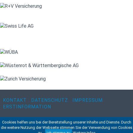
KONTAKT
DATENSCHUTZ
IMPRESSUM
ERSTINFORMATION
Navigation
Cookies helfen uns bei der Bereitstellung unserer Inhalte und Dienste. Durch
©2015 VWA - Verband Wirtschaft & Arzt Beratungs- &
die weitere Nutzung der Webseite stimmen Sie der Verwendung von Cookies
Dienstleistungsgruppe
zu.
Ich stimme zu
Weitere Infos