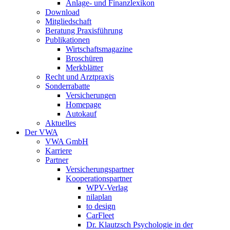
Anlage- und Finanzlexikon
Download
Mitgliedschaft
Beratung Praxisführung
Publikationen
Wirtschaftsmagazine
Broschüren
Merkblätter
Recht und Arztpraxis
Sonderrabatte
Versicherungen
Homepage
Autokauf
Aktuelles
Der VWA
VWA GmbH
Karriere
Partner
Versicherungspartner
Kooperationspartner
WPV-Verlag
nilaplan
to design
CarFleet
Dr. Klautzsch Psychologie in der