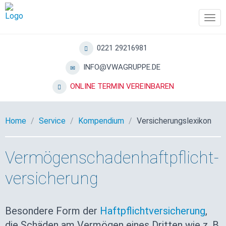
Tog
navi
0221 29216981
INFO@VWAGRUPPE.DE
ONLINE TERMIN VEREINBAREN
Home
Service
Kompendium
Versicherungslexikon
Vermögen­schaden­haft­pflicht­
versicherung
Besondere Form der
Haftpflichtversicherung
,
die Schäden am Vermögen eines Dritten wie z. B.