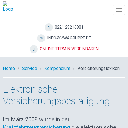
Tog
navi
0221 29216981
INFO@VWAGRUPPE.DE
ONLINE TERMIN VEREINBAREN
Home
Service
Kompendium
Versicherungslexikon
Elektronische
Versicherungsbestätigung
Im März 2008 wurde in der
Kraftfahrzeugversicherung
die
elektronische