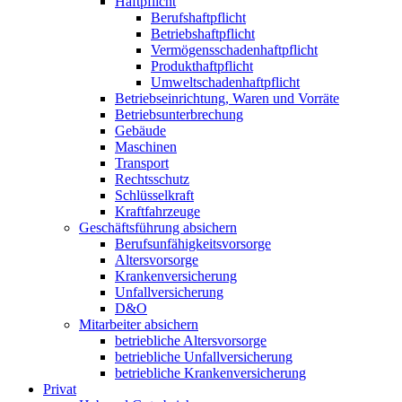
Haftpflicht
Berufshaftpflicht
Betriebshaftpflicht
Vermögensschadenhaftpflicht
Produkthaftpflicht
Umweltschadenhaftpflicht
Betriebseinrichtung, Waren und Vorräte
Betriebsunterbrechung
Gebäude
Maschinen
Transport
Rechtsschutz
Schlüsselkraft
Kraftfahrzeuge
Geschäftsführung absichern
Berufsunfähigkeitsvorsorge
Altersvorsorge
Krankenversicherung
Unfallversicherung
D&O
Mitarbeiter absichern
betriebliche Altersvorsorge
betriebliche Unfallversicherung
betriebliche Krankenversicherung
Privat