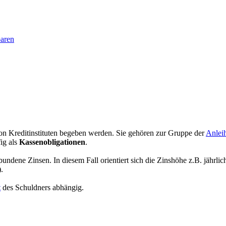
baren
von Kreditinstituten begeben werden. Sie gehören zur Gruppe der
Anlei
fig als
Kassenobligationen
.
bundene Zinsen. In diesem Fall orientiert sich die Zinshöhe z.B. jährl
).
t
des Schuldners abhängig.