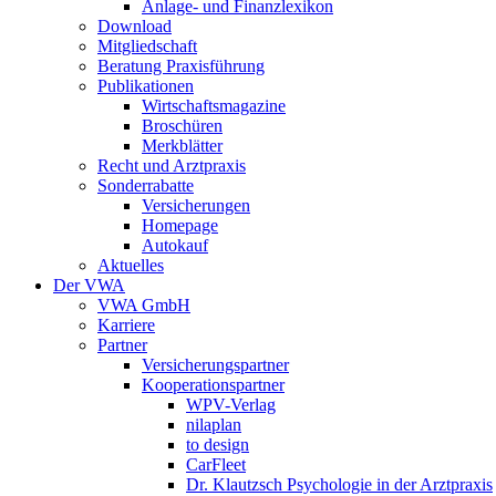
Anlage- und Finanzlexikon
Download
Mitgliedschaft
Beratung Praxisführung
Publikationen
Wirtschaftsmagazine
Broschüren
Merkblätter
Recht und Arztpraxis
Sonderrabatte
Versicherungen
Homepage
Autokauf
Aktuelles
Der VWA
VWA GmbH
Karriere
Partner
Versicherungspartner
Kooperationspartner
WPV-Verlag
nilaplan
to design
CarFleet
Dr. Klautzsch Psychologie in der Arztpraxis