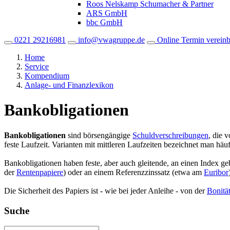
Roos Nelskamp Schumacher & Partner
ARS GmbH
bbc GmbH
0221 29216981
info@vwagruppe.de
Online Termin verein
Home
Service
Kompendium
Anlage- und Finanzlexikon
Bankobligationen
Bankobligationen
sind börsengängige
Schuldverschreibungen
, die 
feste Laufzeit. Varianten mit mittleren Laufzeiten bezeichnet man häu
Bankobligationen haben feste, aber auch gleitende, an einen Index ge
der
Rentenpapiere
) oder an einem Referenzzinssatz (etwa am
Euribor
Die Sicherheit des Papiers ist - wie bei jeder Anleihe - von der
Bonitä
Suche