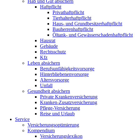
Hab und Gut absichern
Haftpflicht
Privathaftpflicht
Tierhalterhaftpflicht
Haus- und Grundbesitzerhaftpflicht
Bauherrenhaftpflicht
Öltank- und Gewässerschadenhaftpflicht
Hausrat
Gebäude
Rechtsschutz
Kfz
Leben absichern
Berufsunfähigkeitsvorsorge
Hinterbliebenenvorsorge
Altersvorsorge
Unfall
Gesundheit absichern
Private Krankenversicherung
Kranken-Zusatzversicherung
Pflege-Versicherung
Reise und Urlaub
Service
Versicherungsoptimierung
Kompendium
Versicherungslexikon