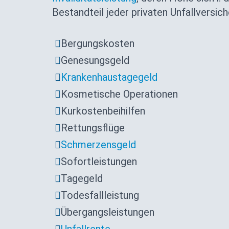
Bestandteil jeder privaten Unfallversi
Bergungskosten
Genesungsgeld
Krankenhaustagegeld
Kosmetische Operationen
Kurkostenbeihilfen
Rettungsflüge
Schmerzensgeld
Sofortleistungen
Tagegeld
Todesfallleistung
Übergangsleistungen