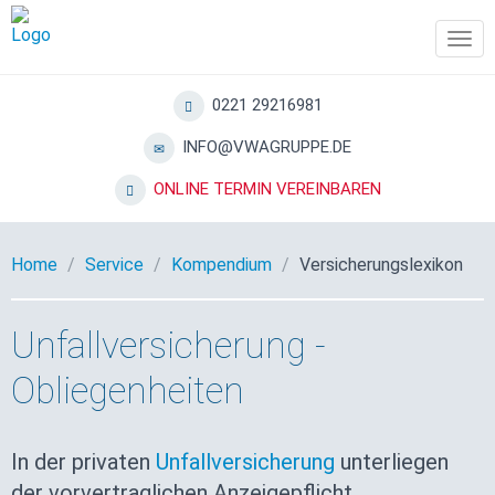
Tog
navi
0221 29216981
INFO@VWAGRUPPE.DE
ONLINE TERMIN VEREINBAREN
Home
Service
Kompendium
Versicherungslexikon
Unfallversicherung -
Obliegenheiten
In der privaten
Unfallversicherung
unterliegen
der vorvertraglichen Anzeigepflicht